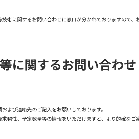
等技術に関するお問い合わせに窓口が分かれておりますので、
等に関するお問い合わせ
プライバシーポリシー
免責事項
東京都港区東新橋1-9-2 汐留住友ビル22階
属および連絡先のご記入をお願いしております。
閉じる
要求物性、予定数量等の情報をいただけますと、より的確なご