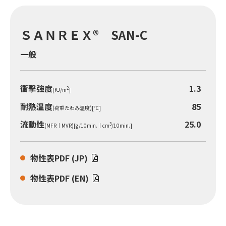
ＳＡＮＲＥＸ® SAN-C
一般
衝撃強度
1.3
2
[KJ/m
]
耐熱温度
85
(荷重たわみ温度)[℃]
流動性
25.0
3
(MFR｜MVR)[g/10min.｜cm
/10min.]
物性表PDF (JP)
物性表PDF (EN)