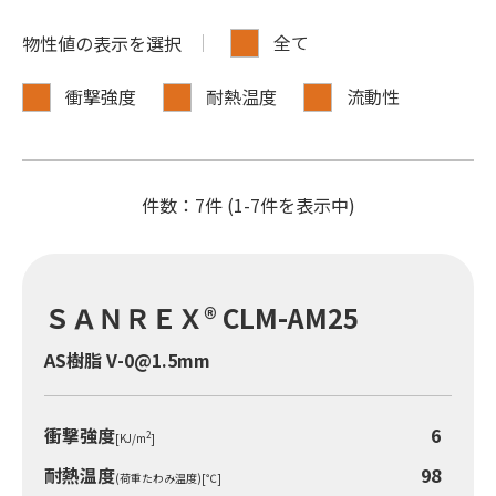
全て
物性値の表示を選択
お客様サポート
衝撃強度
耐熱温度
流動性
ニュース&トピックス
件数：7件 (1-7件を表示中)
採用情報
ＳＡＮＲＥＸ® CLM-AM25
Techno-UMG America, Inc.
AS樹脂 V-0@1.5mm
衝撃強度
6
2
[KJ/m
]
耐熱温度
98
(荷重たわみ温度)[℃]