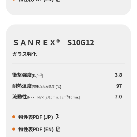
ＳＡＮＲＥＸ® S10G12
ガラス強化
衝撃強度
3.8
2
[KJ/m
]
耐熱温度
97
(荷重たわみ温度)[℃]
流動性
7.0
3
(MFR｜MVR)[g/10min.｜cm
/10min.]
物性表PDF (JP)
物性表PDF (EN)