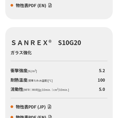
物性表PDF (EN)
ＳＡＮＲＥＸ® S10G20
ガラス強化
衝撃強度
5.2
2
[KJ/m
]
耐熱温度
100
(荷重たわみ温度)[℃]
流動性
5.0
3
(MFR｜MVR)[g/10min.｜cm
/10min.]
物性表PDF (JP)
物性表PDF (EN)