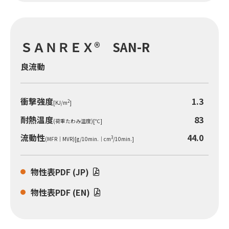
ＳＡＮＲＥＸ® SAN-R
良流動
衝撃強度
1.3
2
[KJ/m
]
耐熱温度
83
(荷重たわみ温度)[℃]
流動性
44.0
3
(MFR｜MVR)[g/10min.｜cm
/10min.]
物性表PDF (JP)
物性表PDF (EN)