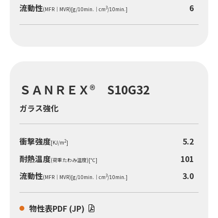
流動性
6
3
(MFR｜MVR)[g/10min.｜cm
/10min.]
閉じる
ＳＡＮＲＥＸ® S10G32
ガラス強化
衝撃強度
5.2
2
[KJ/m
]
耐熱温度
101
(荷重たわみ温度)[℃]
流動性
3.0
3
(MFR｜MVR)[g/10min.｜cm
/10min.]
物性表PDF (JP)