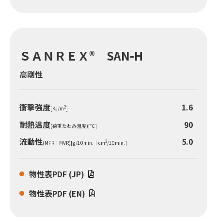
ＳＡＮＲＥＸ® SAN-H
高剛性
衝撃強度
1.6
2
[KJ/m
]
耐熱温度
90
(荷重たわみ温度)[℃]
流動性
5.0
3
(MFR｜MVR)[g/10min.｜cm
/10min.]
物性表PDF (JP)
物性表PDF (EN)