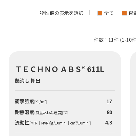
物性値の表示を選択
全て
衝
件数：11件 (1-1
ＴＥＣＨＮＯ ＡＢＳ® 611L
プライバシーポリシー
免責事項
艶消し 押出
東京都港区東新橋1-9-2 汐留住友ビル22階
衝撃強度
17
[KJ/m
]
2
耐熱温度
80
(荷重たわみ温度)[℃]
閉じる
流動性
4.3
(MFR｜MVR)[g/10min.｜cm
/10min.]
3