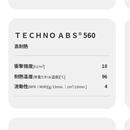
ＴＥＣＨＮＯ ＡＢＳ® 560
高耐熱
衝撃強度
10
[KJ/m
]
2
耐熱温度
96
(荷重たわみ温度)[℃]
流動性
4
(MFR｜MVR)[g/10min.｜cm
/10min.]
3