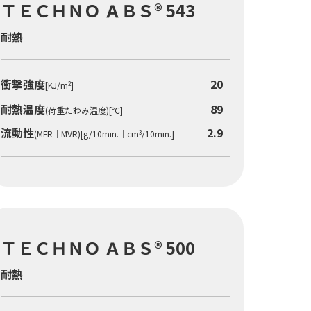
ＴＥＣＨＮＯ ＡＢＳ® 543
耐熱
衝撃強度
20
[KJ/m
]
2
耐熱温度
89
(荷重たわみ温度)[℃]
流動性
2.9
(MFR｜MVR)[g/10min.｜cm
/10min.]
3
ＴＥＣＨＮＯ ＡＢＳ® 500
耐熱