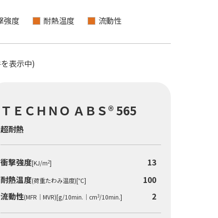
撃強度
耐熱温度
流動性
0件を表示中)
ＴＥＣＨＮＯ ＡＢＳ® 565
超耐熱
衝撃強度
13
[KJ/m
]
2
耐熱温度
100
(荷重たわみ温度)[℃]
流動性
2
(MFR｜MVR)[g/10min.｜cm
/10min.]
3