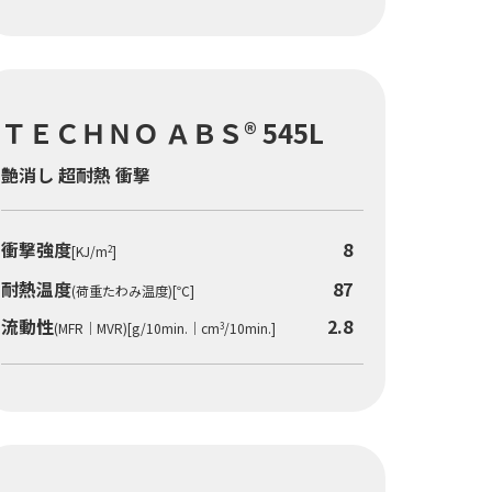
ＴＥＣＨＮＯ ＡＢＳ® 545L
艶消し 超耐熱 衝撃
衝撃強度
8
[KJ/m
]
2
耐熱温度
87
(荷重たわみ温度)[℃]
流動性
2.8
(MFR｜MVR)[g/10min.｜cm
/10min.]
3