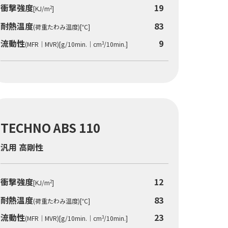
衝撃強度
19
[KJ/m
]
2
耐熱温度
83
(荷重たわみ温度)[℃]
流動性
9
(MFR｜MVR)[g/10min.｜cm
/10min.]
3
TECHNO ABS 110
汎用 高剛性
衝撃強度
12
[KJ/m
]
2
耐熱温度
83
(荷重たわみ温度)[℃]
流動性
23
(MFR｜MVR)[g/10min.｜cm
/10min.]
3