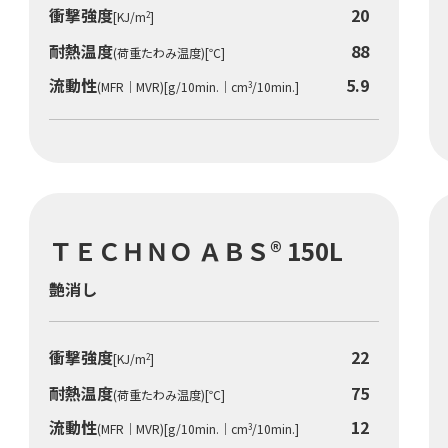
衝撃強度
20
[KJ/m
]
2
耐熱温度
88
(荷重たわみ温度)[℃]
流動性
5.9
(MFR｜MVR)[g/10min.｜cm
/10min.]
3
ＴＥＣＨＮＯ ＡＢＳ® 150L
艶消し
衝撃強度
22
[KJ/m
]
2
耐熱温度
75
(荷重たわみ温度)[℃]
流動性
12
(MFR｜MVR)[g/10min.｜cm
/10min.]
3